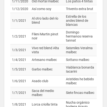
1/11/2020
Oid mortal malbec
Los patos 4 tintas
1/12/2020
Así como soy
Trivento extra brut
Estrella de los
Al otro lado del río
1/1/2021
andes blend de
blend
blancas
Domingo
Fileni Martin pinot
1/2/2021
hermanos reserva
noir
tannat
Vive red blend Alta
Seismiles Veralma
1/3/2021
vista
malbec
1/4/2021
Artesano malbec
Sottano malbec
Viablanca bonarda
1/5/2021
Garbo malbec
Iacarini
Aristides he bebido
1/6/2021
Asado club
malbec
Saca del medio
1/7/2021
Siete fincas malbec
malbec
Nucha orgánico
1/8/2021
Lorca criolla tinta
bodega Araujo